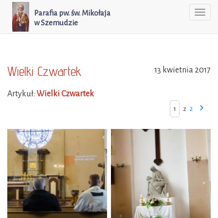
Parafia pw. św. Mikołaja
Togg
w Szemudzie
navi
Wielki Czwartek
13 kwietnia 2017
Artykuł:
Wielki Czwartek
z
2