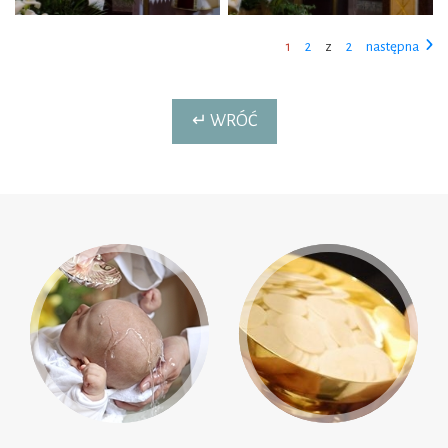
1
2
z
2
następna
↵ WRÓĆ