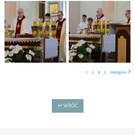
1
2
z
2
następna
↵ WRÓĆ