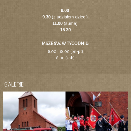
8.00
9.30
(z udziałem dzieci)
11.00
(suma)
15.30
MSZE ŚW. W TYGODNIU:
8.00 i 18.00 (pn-pt)
8.00 (sob)
GALERIE