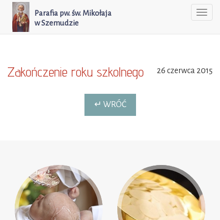
Parafia pw. św. Mikołaja
Togg
w Szemudzie
navi
Zakończenie roku szkolnego
26 czerwca 2015
↵ WRÓĆ