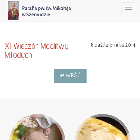
Parafia pw. św. Mikołaja
Togg
w Szemudzie
navi
XI Wieczór Modlitwy
18 października 2014
Młodych
↵ WRÓĆ