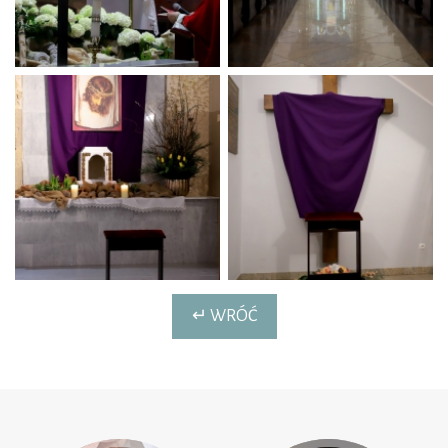
↵ WRÓĆ