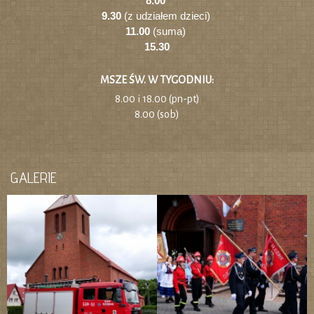
8.00
9.30
(z udziałem dzieci)
11.00
(suma)
15.30
MSZE ŚW. W TYGODNIU:
8.00 i 18.00 (pn-pt)
8.00 (sob)
GALERIE