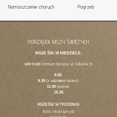
Namaszczenie chorych
Pogrzeb
PORZĄDEK MSZY ŚWIĘTYCH
MSZE ŚW. W NIEDZIELE:
sob 17.00
Centrum Seniora, ul. Szkolna 19
8.00
9.30
(z udziałem dzieci)
11.00
(suma)
15.30
MSZE ŚW. W TYGODNIU:
8.00 i 18.00 (pn-pt)