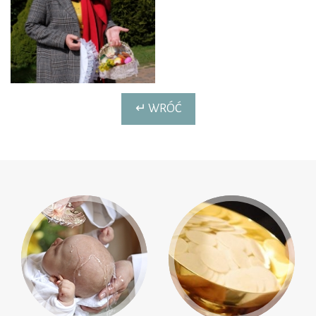
↵ WRÓĆ