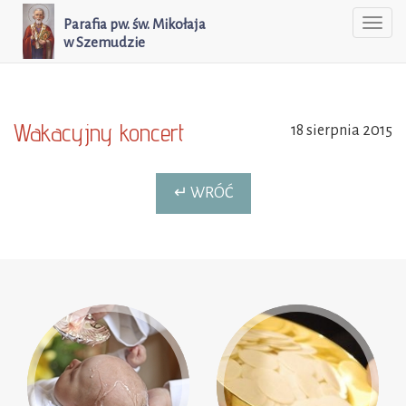
Parafia pw. św. Mikołaja
Togg
w Szemudzie
navi
Wakacyjny koncert
18 sierpnia 2015
↵ WRÓĆ