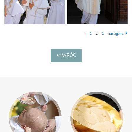
1
2
z
2
następna
↵ WRÓĆ