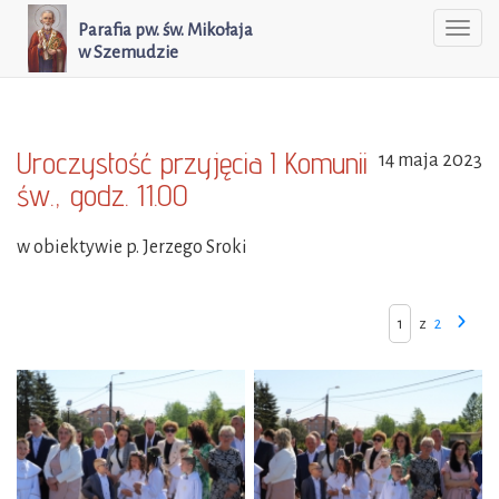
Parafia pw. św. Mikołaja
Togg
w Szemudzie
navi
Uroczystość przyjęcia I Komunii
14 maja 2023
św., godz. 11.00
w obiektywie p. Jerzego Sroki
z
2