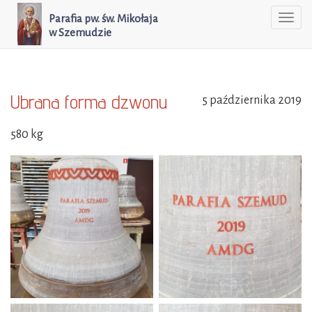
Parafia pw. św. Mikołaja
Togg
w Szemudzie
navi
Ubrana forma dzwonu
5 października 2019
580 kg