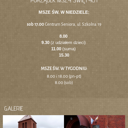
MSZE ŚW. W NIEDZIELE:
sob 17.00
Centrum Seniora, ul. Szkolna 19
8.00
9.30
(z udziałem dzieci)
11.00
(suma)
15.30
MSZE ŚW. W TYGODNIU:
8.00 i 18.00 (pn-pt)
8.00 (sob)
GALERIE