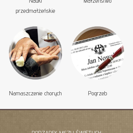
Nauki
Małżeństwo
przedmałżeńskie
Namaszczenie chorych
Pogrzeb
PORZĄDEK MSZY ŚWIĘTYCH