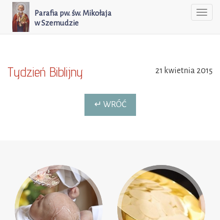
Parafia pw. św. Mikołaja
Togg
w Szemudzie
navi
Tydzień Biblijny
21 kwietnia 2015
↵ WRÓĆ