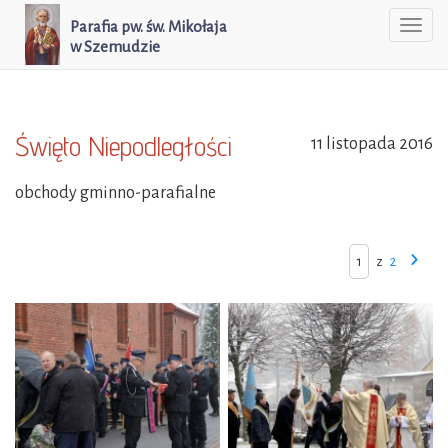
Parafia pw. św. Mikołaja
Togg
w Szemudzie
navi
Święto Niepodległości
11 listopada 2016
obchody gminno-parafialne
z
2