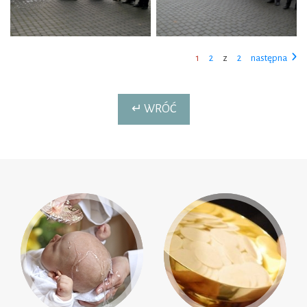
1
2
z
2
następna
↵ WRÓĆ