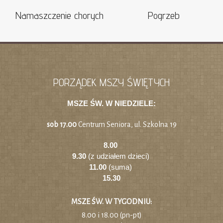
Namaszczenie chorych
Pogrzeb
PORZĄDEK MSZY ŚWIĘTYCH
MSZE ŚW. W NIEDZIELE:
sob 17.00
Centrum Seniora, ul. Szkolna 19
8.00
9.30
(z udziałem dzieci)
11.00
(suma)
15.30
MSZE ŚW. W TYGODNIU:
8.00 i 18.00 (pn-pt)