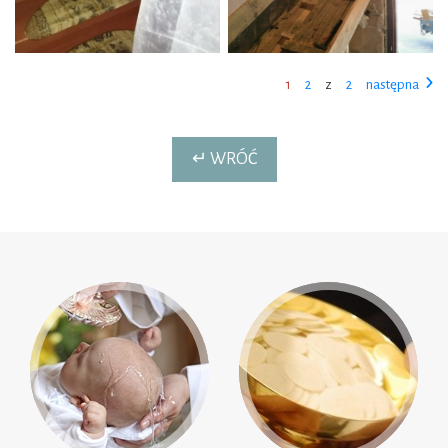
1
2
z
2
następna
↵ WRÓĆ