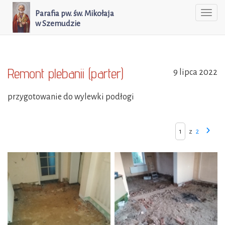
Parafia pw. św. Mikołaja
Togg
w Szemudzie
navi
Remont plebanii (parter)
9 lipca 2022
przygotowanie do wylewki podłogi
z
2