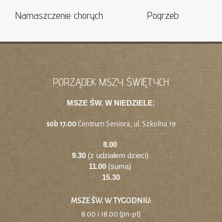
Namaszczenie chorych
Pogrzeb
PORZĄDEK MSZY ŚWIĘTYCH
MSZE ŚW. W NIEDZIELE:
sob 17.00
Centrum Seniora, ul. Szkolna 19
8.00
9.30
(z udziałem dzieci)
11.00
(suma)
15.30
MSZE ŚW. W TYGODNIU:
8.00 i 18.00 (pn-pt)