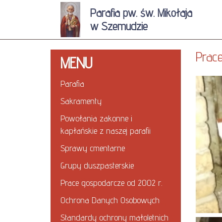
Parafia pw. św. Mikołaja
w Szemudzie
Prac
MENU
Parafia
Sakramenty
Powołania zakonne i
kapłańskie z naszej parafii
Sprawy cmentarne
Grupy duszpasterskie
Prace gospodarcze od 2002 r.
Ochrona Danych Osobowych
Standardy ochrony małoletnich