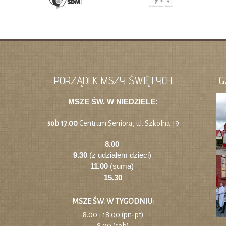
PORZĄDEK MSZY ŚWIĘTYCH
G
MSZE ŚW. W NIEDZIELE:
sob 17.00
Centrum Seniora, ul. Szkolna 19
8.00
9.30
(z udziałem dzieci)
11.00
(suma)
15.30
MSZE ŚW. W TYGODNIU:
8.00 i 18.00 (pn-pt)