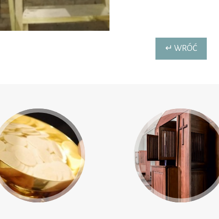
↵ WRÓĆ