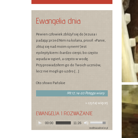
Ewangelia dnia
Pewien człowiek zbliżył się do Jezusa i
padając przed Nim na kolana, prosił: «Panie,
zlituj się nad moim synem! Jest
epileptykiem i bardzo cierpi; bo często
wpada w ogień, a często w wodę.
Przyprowadziłem go do Twoich uczniów,
lecz nie mogli go uzdro […]
Oto słowo Pańskie
Mt 17, 14-20 Potęga wiary
» czytaj więcej
EWANGELIA I ROZWAŻANIE
00:00
11:26
modlitwawdrodze.pl