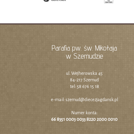
Parafia pw. św. Mikołaja
w Szemudzie
ul. Wejherowska 45
84-217 Szemud
tel: 58 676 15 18
e-mail:
szemud@diecezjagdansk.pl
Numer konta:
66 8351 0003 0033 8220 2000 0010