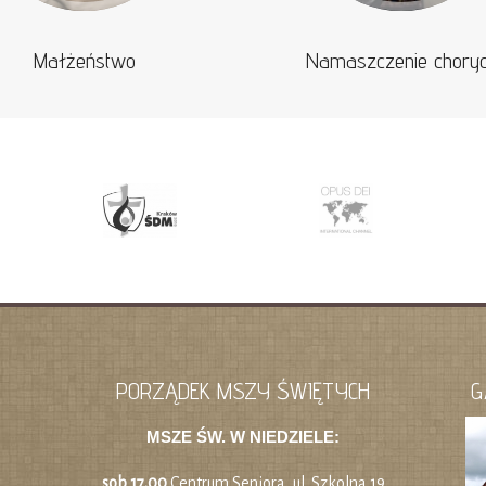
Małżeństwo
Namaszczenie chory
PORZĄDEK MSZY ŚWIĘTYCH
G
MSZE ŚW. W NIEDZIELE:
sob 17.00
Centrum Seniora, ul. Szkolna 19