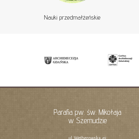
Nauki przedmałżeńskie
Parafia pw. św. Mikołaja
w Szemudzie
ul. Wejherowska 45