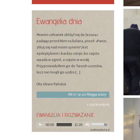
Ewangelia dnia
Pewien człowiek zbliżył się do Jezusa i
padając przed Nim na kolana, prosił: «Panie,
zlituj się nad moim synem! Jest
epileptykiem i bardzo cierpi; bo często
wpada w ogień, a często w wodę.
Przyprowadziłem go do Twoich uczniów,
lecz nie mogli go uzdro […]
Oto słowo Pańskie
Mt 17, 14-20 Potęga wiary
» czytaj więcej
EWANGELIA I ROZWAŻANIE
00:00
11:26
modlitwawdrodze.pl