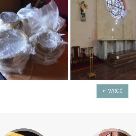
↵ WRÓĆ