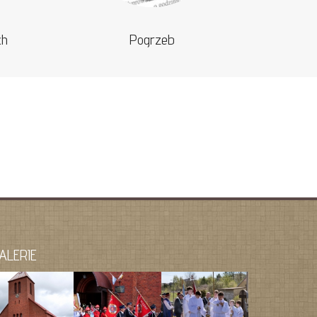
ch
Pogrzeb
ALERIE