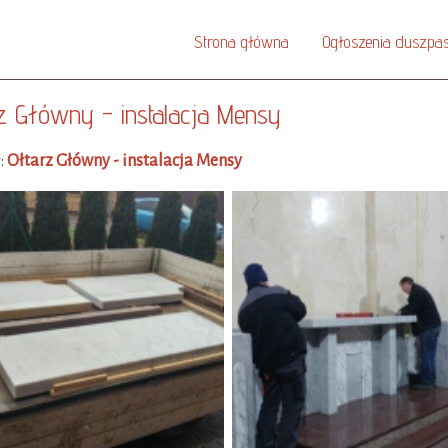
Strona główna
Ogłoszenia duszpas
z Główny - instalacja Mensy
:
Ołtarz Główny - instalacja Mensy