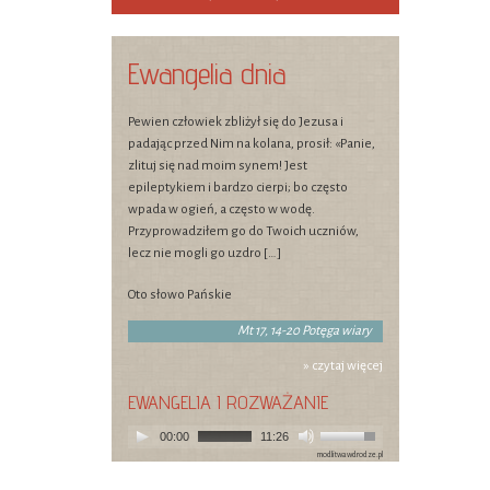
Ewangelia dnia
Pewien człowiek zbliżył się do Jezusa i
padając przed Nim na kolana, prosił: «Panie,
zlituj się nad moim synem! Jest
epileptykiem i bardzo cierpi; bo często
wpada w ogień, a często w wodę.
Przyprowadziłem go do Twoich uczniów,
lecz nie mogli go uzdro […]
Oto słowo Pańskie
Mt 17, 14-20 Potęga wiary
» czytaj więcej
EWANGELIA I ROZWAŻANIE
00:00
11:26
modlitwawdrodze.pl