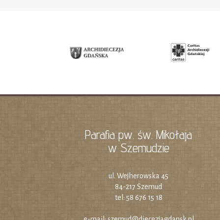
Parafia pw. św. Mikołaja
w Szemudzie
ul. Wejherowska 45
84-217 Szemud
tel: 58 676 15 18
e-mail:
szemud@diecezjagdansk.pl