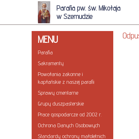
Parafia pw. św. Mikołaja
w Szemudzie
Odpus
MENU
Parafia
Sakramenty
Powołania zakonne i
kapłańskie z naszej parafii
Sprawy cmentarne
Grupy duszpasterskie
Prace gospodarcze od 2002 r.
Ochrona Danych Osobowych
Standardy ochrony małoletnich