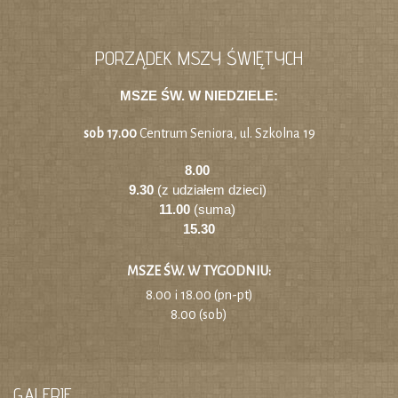
PORZĄDEK MSZY ŚWIĘTYCH
MSZE ŚW. W NIEDZIELE:
sob 17.00
Centrum Seniora, ul. Szkolna 19
8.00
9.30
(z udziałem dzieci)
11.00
(suma)
15.30
MSZE ŚW. W TYGODNIU:
8.00 i 18.00 (pn-pt)
8.00 (sob)
GALERIE