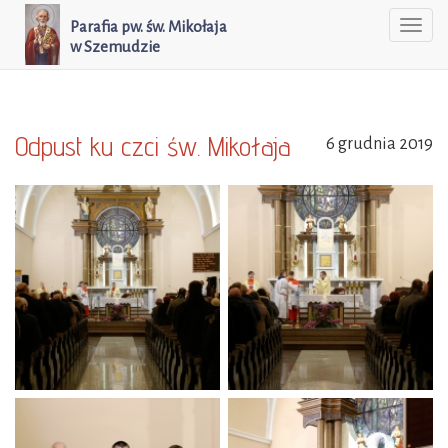
Parafia pw. św. Mikołaja
Togg
w Szemudzie
navi
Odpust ku czci św. Mikołaja
6 grudnia 2019