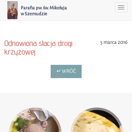
Parafia pw. św. Mikołaja
Togg
w Szemudzie
navi
Odnowiona stacja drogi
5 marca 2016
krzyżowej
↵ WRÓĆ