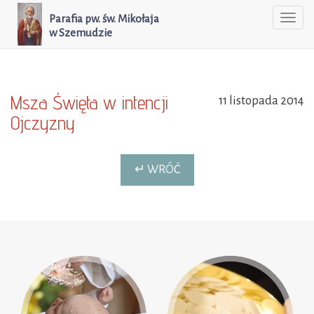
Parafia pw. św. Mikołaja
Togg
w Szemudzie
navi
Msza Święta w intencji
11 listopada 2014
Ojczyzny
↵ WRÓĆ