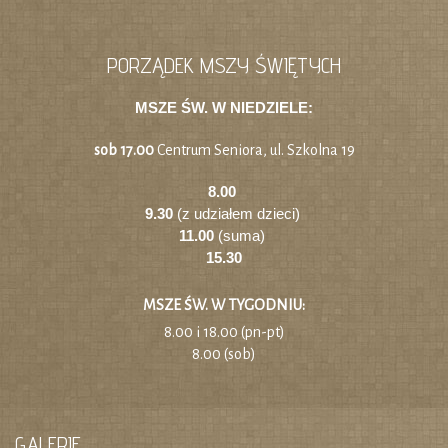
PORZĄDEK MSZY ŚWIĘTYCH
MSZE ŚW. W NIEDZIELE:
sob 17.00
Centrum Seniora, ul. Szkolna 19
8.00
9.30
(z udziałem dzieci)
11.00
(suma)
15.30
MSZE ŚW. W TYGODNIU:
8.00 i 18.00 (pn-pt)
8.00 (sob)
GALERIE