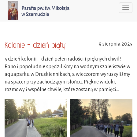
Parafia pw. św. Mikołaja
Togg
w Szemudzie
navi
Kolonie - dzień piąty
9 sierpnia 2025
5 dzień kolonii – dzień pełen radości i pięknych chwil!
Rano i popołudnie spędziliśmy na wodnym szaleństwie w
aquaparku w Druskiennikach, a wieczorem wyruszyliśmy
na spacer przy zachodzącym słońcu. Piękne widoki,
rozmowy i wspólne chwile, które zostaną w pamięci…