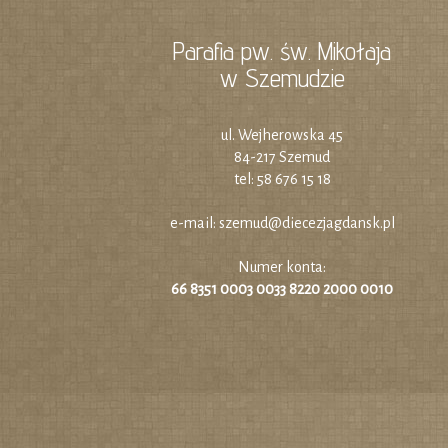
Parafia pw. św. Mikołaja
w Szemudzie
ul. Wejherowska 45
84-217 Szemud
tel: 58 676 15 18
e-mail:
szemud@diecezjagdansk.pl
Numer konta:
66 8351 0003 0033 8220 2000 0010