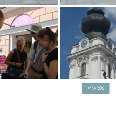
↵ WRÓĆ