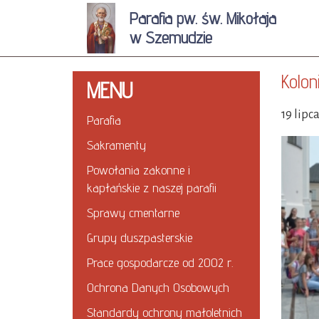
Parafia pw. św. Mikołaja
w Szemudzie
Kolon
MENU
19 lipc
Parafia
Sakramenty
Powołania zakonne i
kapłańskie z naszej parafii
Sprawy cmentarne
Grupy duszpasterskie
Prace gospodarcze od 2002 r.
Ochrona Danych Osobowych
Standardy ochrony małoletnich