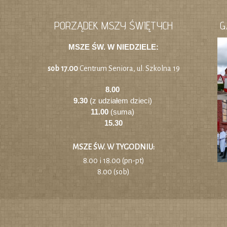
PORZĄDEK MSZY ŚWIĘTYCH
G
MSZE ŚW. W NIEDZIELE:
sob 17.00
Centrum Seniora, ul. Szkolna 19
8.00
9.30
(z udziałem dzieci)
11.00
(suma)
15.30
MSZE ŚW. W TYGODNIU:
8.00 i 18.00 (pn-pt)
8.00 (sob)