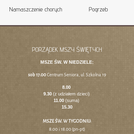
Namaszczenie chorych
Pogrzeb
PORZĄDEK MSZY ŚWIĘTYCH
MSZE ŚW. W NIEDZIELE:
sob 17.00
Centrum Seniora, ul. Szkolna 19
8.00
9.30
(z udziałem dzieci)
11.00
(suma)
15.30
MSZE ŚW. W TYGODNIU:
8.00 i 18.00 (pn-pt)