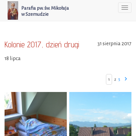
Parafia pw. św. Mikołaja
Togg
w Szemudzie
navi
Kolonie 2017, dzień drugi
31 sierpnia 2017
18 lipca
z
5