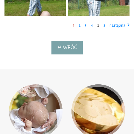
1
2
3
4
z
5
następna
↵ WRÓĆ