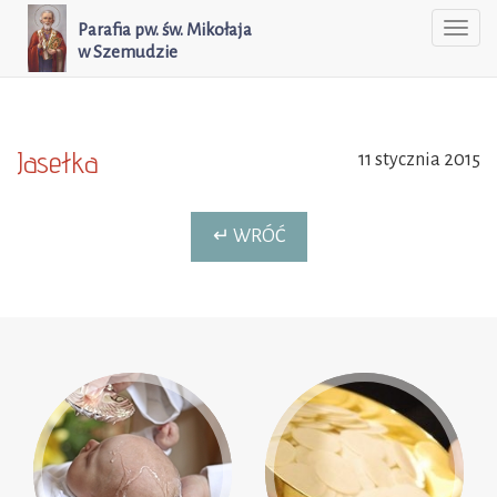
Parafia pw. św. Mikołaja
Togg
w Szemudzie
navi
Jasełka
11 stycznia 2015
↵ WRÓĆ