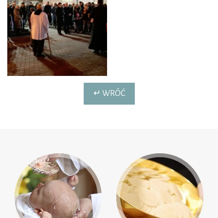
↵ WRÓĆ