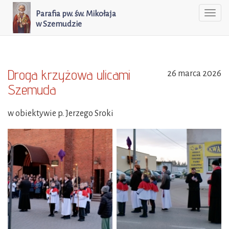
Parafia pw. św. Mikołaja
Togg
w Szemudzie
navi
Droga krzyżowa ulicami
26 marca 2026
Szemuda
w obiektywie p. Jerzego Sroki