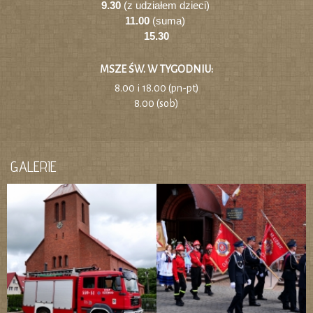
9.30
(z udziałem dzieci)
11.00
(suma)
15.30
MSZE ŚW. W TYGODNIU:
8.00 i 18.00 (pn-pt)
8.00 (sob)
GALERIE