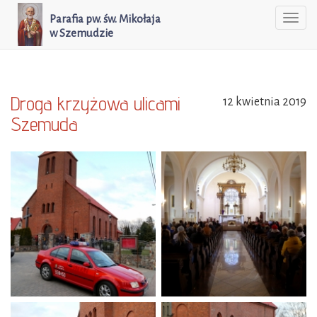
Parafia pw. św. Mikołaja
Togg
w Szemudzie
navi
Droga krzyżowa ulicami
12 kwietnia 2019
Szemuda