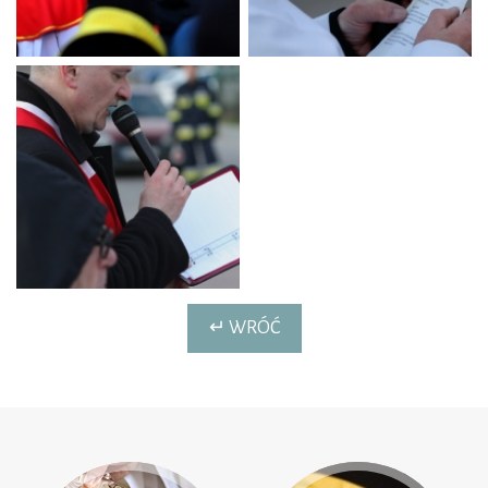
↵ WRÓĆ