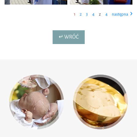
1
2
3
4
z
4
następna
↵ WRÓĆ