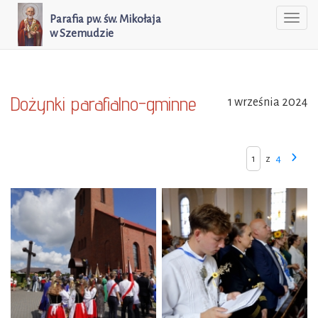
Parafia pw. św. Mikołaja
Togg
w Szemudzie
navi
Dożynki parafialno-gminne
1 września 2024
z
4