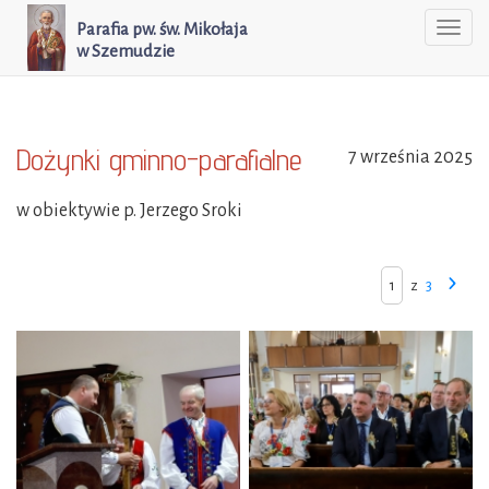
Parafia pw. św. Mikołaja
Togg
w Szemudzie
navi
Dożynki gminno-parafialne
7 września 2025
w obiektywie p. Jerzego Sroki
z
3