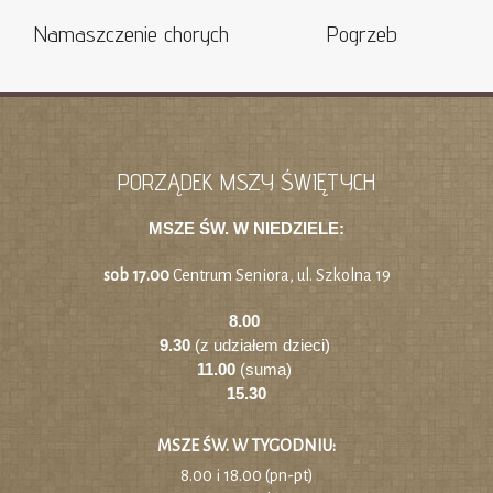
Namaszczenie chorych
Pogrzeb
PORZĄDEK MSZY ŚWIĘTYCH
MSZE ŚW. W NIEDZIELE:
sob 17.00
Centrum Seniora, ul. Szkolna 19
8.00
9.30
(z udziałem dzieci)
11.00
(suma)
15.30
MSZE ŚW. W TYGODNIU:
8.00 i 18.00 (pn-pt)