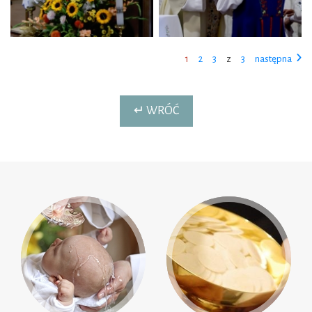
1
2
3
z
3
następna
↵ WRÓĆ