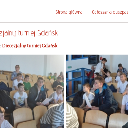
Strona główna
Ogłoszenia duszpas
zjalny turniej Gdańsk
:
Diecezjalny turniej Gdańsk