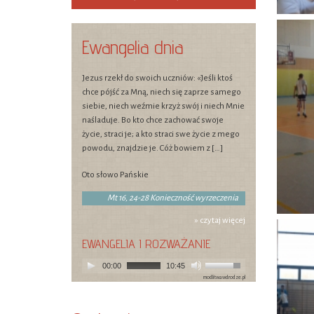
Ewangelia dnia
Jezus rzekł do swoich uczniów: «Jeśli ktoś
chce pójść za Mną, niech się zaprze samego
siebie, niech weźmie krzyż swój i niech Mnie
naśladuje. Bo kto chce zachować swoje
życie, straci je; a kto straci swe życie z mego
powodu, znajdzie je. Cóż bowiem z […]
Oto słowo Pańskie
Mt 16, 24-28 Konieczność wyrzeczenia
» czytaj więcej
EWANGELIA I ROZWAŻANIE
00:00
10:45
modlitwawdrodze.pl