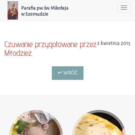
Parafia pw. św. Mikołaja
Togg
w Szemudzie
navi
Czuwanie przygotowane przez
2 kwietnia 2015
Młodzież
↵ WRÓĆ