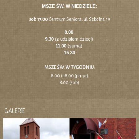
MSZE ŚW. W NIEDZIELE:
sob 17.00
Centrum Seniora, ul. Szkolna 19
8.00
9.30
(z udziałem dzieci)
11.00
(suma)
15.30
MSZE ŚW. W TYGODNIU:
8.00 i 18.00 (pn-pt)
8.00 (sob)
GALERIE