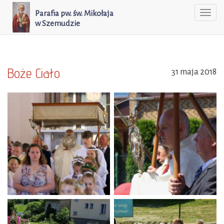
Parafia pw. św. Mikołaja
Togg
w Szemudzie
navi
Boże Ciało
31 maja 2018