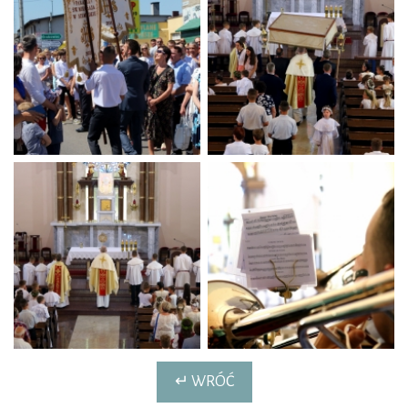
↵ WRÓĆ