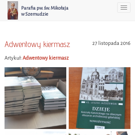
Parafia pw. św. Mikołaja
Togg
w Szemudzie
navi
Adwentowy kiermasz
27 listopada 2016
Artykuł:
Adwentowy kiermasz