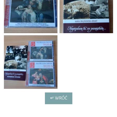
↵ WRÓĆ