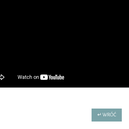
↵ WRÓĆ