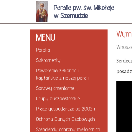
Parafia pw. św. Mikołaja
w Szemudzie
Wymi
MENU
Wnosze
Parafia
Sakramenty
Serdec
Powołania zakonne i
posadz
kapłańskie z naszej parafii
Sprawy cmentarne
Grupy duszpasterskie
Prace gospodarcze od 2002 r.
Ochrona Danych Osobowych
Standardy ochrony małoletnich