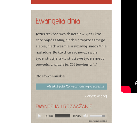
Ewangelia dnia
Jezus rzekł do swoich uczniów: «Jeśli ktoś
chce pójść za Mną, niech się zaprze samego
siebie, niech weźmie krzyż swój i niech Mnie
naśladuje. Bo kto chce zachować swoje
życie, straci je; a kto straci swe życie z mego
powodu, znajdzie je. Cóż bowiem z […]
Oto słowo Pańskie
Mt 16, 24-28 Konieczność wyrzeczenia
» czytaj więcej
EWANGELIA I ROZWAŻANIE
00:00
10:45
modlitwawdrodze.pl