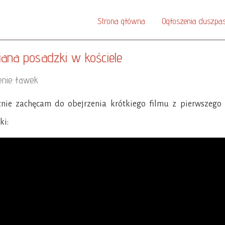
Strona główna
Ogłoszenia duszpas
ana posadzki w kościele
nie ławek
znie zachęcam do obejrzenia krótkiego filmu z pierwszego
ki: