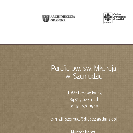
Parafia pw. św. Mikołaja
w Szemudzie
ul. Wejherowska 45
84-217 Szemud
tel: 58 676 15 18
e-mail:
szemud@diecezjagdansk.pl
Numer konta: